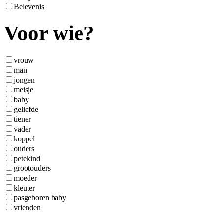
Belevenis
Voor wie?
vrouw
man
jongen
meisje
baby
geliefde
tiener
vader
koppel
ouders
petekind
grootouders
moeder
kleuter
pasgeboren baby
vrienden