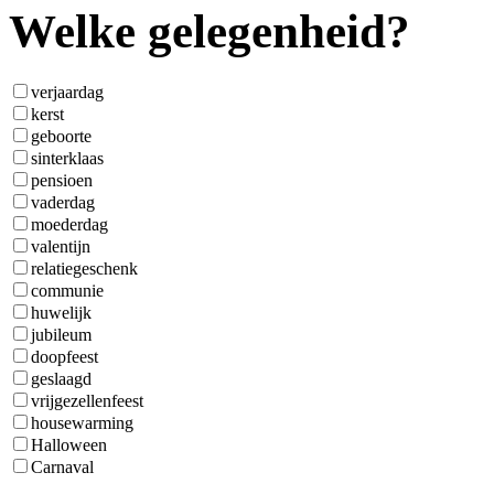
Welke gelegenheid?
verjaardag
kerst
geboorte
sinterklaas
pensioen
vaderdag
moederdag
valentijn
relatiegeschenk
communie
huwelijk
jubileum
doopfeest
geslaagd
vrijgezellenfeest
housewarming
Halloween
Carnaval