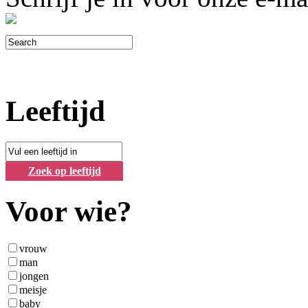
Leeftijd
Zoek op leeftijd
Voor wie?
vrouw
man
jongen
meisje
baby