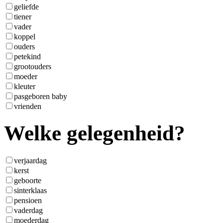
geliefde
tiener
vader
koppel
ouders
petekind
grootouders
moeder
kleuter
pasgeboren baby
vrienden
Welke gelegenheid?
verjaardag
kerst
geboorte
sinterklaas
pensioen
vaderdag
moederdag