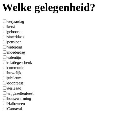
Welke gelegenheid?
verjaardag
kerst
geboorte
sinterklaas
pensioen
vaderdag
moederdag
valentijn
relatiegeschenk
communie
huwelijk
jubileum
doopfeest
geslaagd
vrijgezellenfeest
housewarming
Halloween
Carnaval