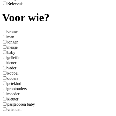
Belevenis
Voor wie?
vrouw
man
jongen
meisje
baby
geliefde
tiener
vader
koppel
ouders
petekind
grootouders
moeder
kleuter
pasgeboren baby
vrienden